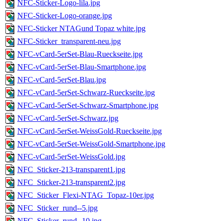
NFC-Sticker-Logo-lila.jpg
NFC-Sticker-Logo-orange.jpg
NFC-Sticker NTAGund Topaz white.jpg
NFC-Sticker_transparent-neu.jpg
NFC-vCard-5erSet-Blau-Rueckseite.jpg
NFC-vCard-5erSet-Blau-Smartphone.jpg
NFC-vCard-5erSet-Blau.jpg
NFC-vCard-5erSet-Schwarz-Rueckseite.jpg
NFC-vCard-5erSet-Schwarz-Smartphone.jpg
NFC-vCard-5erSet-Schwarz.jpg
NFC-vCard-5erSet-WeissGold-Rueckseite.jpg
NFC-vCard-5erSet-WeissGold-Smartphone.jpg
NFC-vCard-5erSet-WeissGold.jpg
NFC_Sticker-213-transparent1.jpg
NFC_Sticker-213-transparent2.jpg
NFC_Sticker_Flexi-NTAG_Topaz-10er.jpg
NFC_Sticker_rund--5.jpg
NFC_Sticker_rund--10.jpg