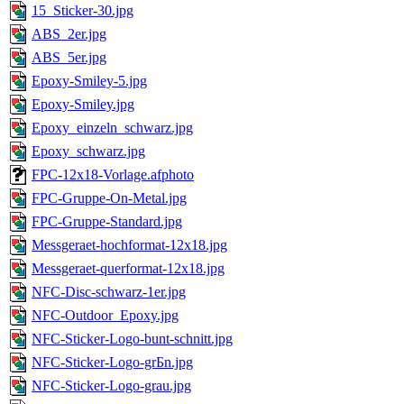
15_Sticker-30.jpg
ABS_2er.jpg
ABS_5er.jpg
Epoxy-Smiley-5.jpg
Epoxy-Smiley.jpg
Epoxy_einzeln_schwarz.jpg
Epoxy_schwarz.jpg
FPC-12x18-Vorlage.afphoto
FPC-Gruppe-On-Metal.jpg
FPC-Gruppe-Standard.jpg
Messgeraet-hochformat-12x18.jpg
Messgeraet-querformat-12x18.jpg
NFC-Disc-schwarz-1er.jpg
NFC-Outdoor_Epoxy.jpg
NFC-Sticker-Logo-bunt-schnitt.jpg
NFC-Sticker-Logo-grБn.jpg
NFC-Sticker-Logo-grau.jpg