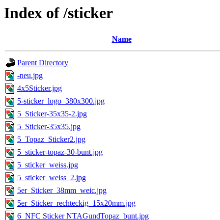
Index of /sticker
Name
Parent Directory
-neu.jpg
4x5Sticker.jpg
5-sticker_logo_380x300.jpg
5_Sticker-35x35-2.jpg
5_Sticker-35x35.jpg
5_Topaz_Sticker2.jpg
5_sticker-topaz-30-bunt.jpg
5_sticker_weiss.jpg
5_sticker_weiss_2.jpg
5er_Sticker_38mm_weiс.jpg
5er_Sticker_rechteckig_15x20mm.jpg
6_NFC Sticker NTAGundTopaz_bunt.jpg